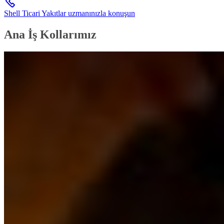
Shell Ticari Yakıtlar uzmanınızla konuşun
Ana İş Kollarımız