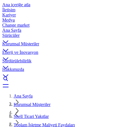
Ana içeriğe atla
İletişim
Kariyer
Medya
Change market
Ana Sayfa
Sürücüler
Kurumsal Müşteriler
Enerji ve İnovasyon
Sürdürülebilirlik
Hakkımızda
Ana Sayfa
Kurumsal Müşteriler
Shell Ticari Yakıtlar
Toplam İşletme Maliyeti Faydaları