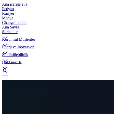
Ana içeriğe atla
İletişim
Kariyer
Medya
Change market
Ana Sayfa
Sürücüler
Kurumsal Müşteriler
Enerji ve İnovasyon
Sürdürülebilirlik
Hakkımızda