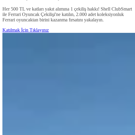
Her 500 TL ve katları yakıt alımına 1 çekiliş hakkı! Shell ClubSmart
ile Ferrari Oyuncak Çekilişi'ne katılın, 2.000 adet koleksiyonluk
Ferrari oyuncaktan birini kazanma fırsatını yakalayın.
Katılmak İçin Tıklayınız