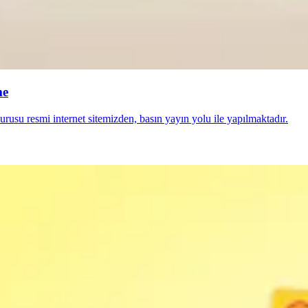
me
usu resmi internet sitemizden, basın yayın yolu ile yapılmaktadır.