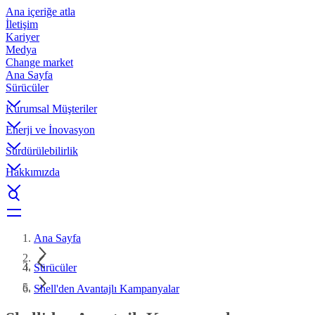
Ana içeriğe atla
İletişim
Kariyer
Medya
Change market
Ana Sayfa
Sürücüler
Kurumsal Müşteriler
Enerji ve İnovasyon
Sürdürülebilirlik
Hakkımızda
Ana Sayfa
Sürücüler
Shell'den Avantajlı Kampanyalar