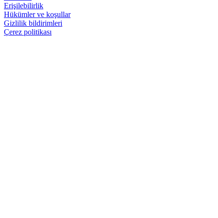
Erişilebilirlik
Hükümler ve koşullar
Gizlilik bildirimleri
Çerez politikası