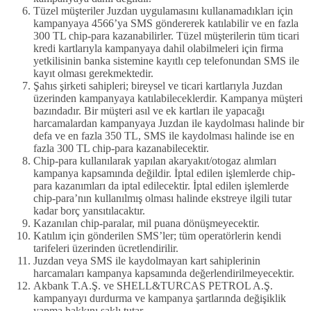
Tüzel müşteriler Juzdan uygulamasını kullanamadıkları için
kampanyaya 4566’ya SMS göndererek katılabilir ve en fazla
300 TL chip-para kazanabilirler. Tüzel müşterilerin tüm ticari
kredi kartlarıyla kampanyaya dahil olabilmeleri için firma
yetkilisinin banka sistemine kayıtlı cep telefonundan SMS ile
kayıt olması gerekmektedir.
Şahıs şirketi sahipleri; bireysel ve ticari kartlarıyla Juzdan
üzerinden kampanyaya katılabileceklerdir. Kampanya müşteri
bazındadır. Bir müşteri asıl ve ek kartları ile yapacağı
harcamalardan kampanyaya Juzdan ile kaydolması halinde bir
defa ve en fazla 350 TL, SMS ile kaydolması halinde ise en
fazla 300 TL chip-para kazanabilecektir.
Chip-para kullanılarak yapılan akaryakıt/otogaz alımları
kampanya kapsamında değildir. İptal edilen işlemlerde chip-
para kazanımları da iptal edilecektir. İptal edilen işlemlerde
chip-para’nın kullanılmış olması halinde ekstreye ilgili tutar
kadar borç yansıtılacaktır.
Kazanılan chip-paralar, mil puana dönüşmeyecektir.
Katılım için gönderilen SMS’ler; tüm operatörlerin kendi
tarifeleri üzerinden ücretlendirilir.
Juzdan veya SMS ile kaydolmayan kart sahiplerinin
harcamaları kampanya kapsamında değerlendirilmeyecektir.
Akbank T.A.Ş. ve SHELL&TURCAS PETROL A.Ş.
kampanyayı durdurma ve kampanya şartlarında değişiklik
yapma hakkını saklı tutar.