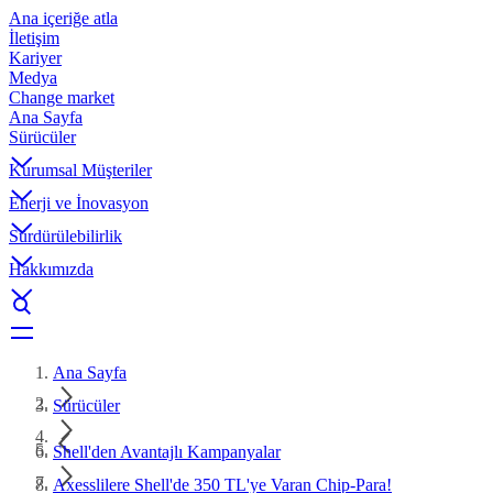
Ana içeriğe atla
İletişim
Kariyer
Medya
Change market
Ana Sayfa
Sürücüler
Kurumsal Müşteriler
Enerji ve İnovasyon
Sürdürülebilirlik
Hakkımızda
Ana Sayfa
Sürücüler
Shell'den Avantajlı Kampanyalar
Axesslilere Shell'de 350 TL'ye Varan Chip-Para!