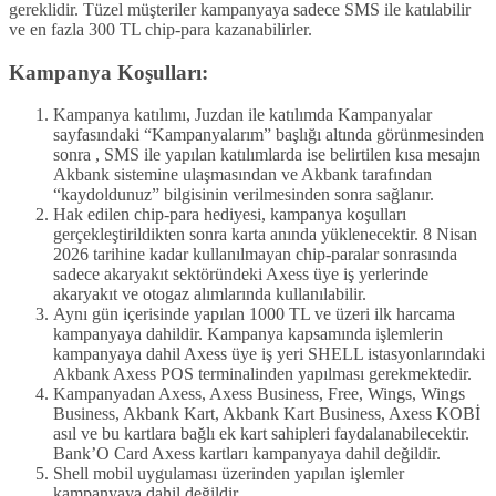
gereklidir. Tüzel müşteriler kampanyaya sadece SMS ile katılabilir
ve en fazla 300 TL chip-para kazanabilirler.
Kampanya Koşulları:
Kampanya katılımı, Juzdan ile katılımda Kampanyalar
sayfasındaki “Kampanyalarım” başlığı altında görünmesinden
sonra , SMS ile yapılan katılımlarda ise belirtilen kısa mesajın
Akbank sistemine ulaşmasından ve Akbank tarafından
“kaydoldunuz” bilgisinin verilmesinden sonra sağlanır.
Hak edilen chip-para hediyesi, kampanya koşulları
gerçekleştirildikten sonra karta anında yüklenecektir. 8 Nisan
2026 tarihine kadar kullanılmayan chip-paralar sonrasında
sadece akaryakıt sektöründeki Axess üye iş yerlerinde
akaryakıt ve otogaz alımlarında kullanılabilir.
Aynı gün içerisinde yapılan 1000 TL ve üzeri ilk harcama
kampanyaya dahildir. Kampanya kapsamında işlemlerin
kampanyaya dahil Axess üye iş yeri SHELL istasyonlarındaki
Akbank Axess POS terminalinden yapılması gerekmektedir.
Kampanyadan Axess, Axess Business, Free, Wings, Wings
Business, Akbank Kart, Akbank Kart Business, Axess KOBİ
asıl ve bu kartlara bağlı ek kart sahipleri faydalanabilecektir.
Bank’O Card Axess kartları kampanyaya dahil değildir.
Shell mobil uygulaması üzerinden yapılan işlemler
kampanyaya dahil değildir.