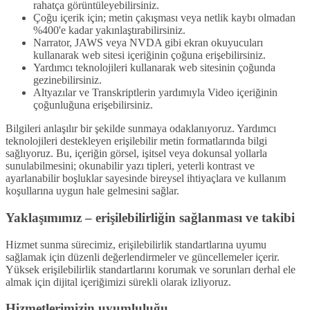
rahatça görüntüleyebilirsiniz.
Çoğu içerik için; metin çakışması veya netlik kaybı olmadan
%400'e kadar yakınlaştırabilirsiniz.
Narrator, JAWS veya NVDA gibi ekran okuyucuları
kullanarak web sitesi içeriğinin çoğuna erişebilirsiniz.
Yardımcı teknolojileri kullanarak web sitesinin çoğunda
gezinebilirsiniz.
Altyazılar ve Transkriptlerin yardımıyla Video içeriğinin
çoğunluğuna erişebilirsiniz.
Bilgileri anlaşılır bir şekilde sunmaya odaklanıyoruz. Yardımcı
teknolojileri destekleyen erişilebilir metin formatlarında bilgi
sağlıyoruz. Bu, içeriğin görsel, işitsel veya dokunsal yollarla
sunulabilmesini; okunabilir yazı tipleri, yeterli kontrast ve
ayarlanabilir boşluklar sayesinde bireysel ihtiyaçlara ve kullanım
koşullarına uygun hale gelmesini sağlar.
Yaklaşımımız – erişilebilirliğin sağlanması ve takibi
Hizmet sunma sürecimiz, erişilebilirlik standartlarına uyumu
sağlamak için düzenli değerlendirmeler ve güncellemeler içerir.
Yüksek erişilebilirlik standartlarını korumak ve sorunları derhal ele
almak için dijital içeriğimizi sürekli olarak izliyoruz.
Hizmetlerimizin uyumluluğu