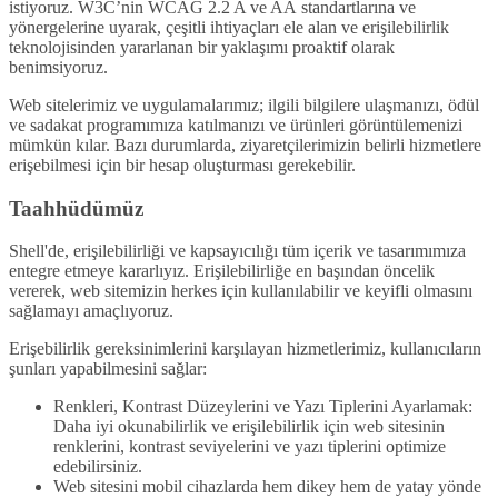
istiyoruz. W3C’nin WCAG 2.2 A ve AA standartlarına ve
yönergelerine uyarak, çeşitli ihtiyaçları ele alan ve erişilebilirlik
teknolojisinden yararlanan bir yaklaşımı proaktif olarak
benimsiyoruz.
Web sitelerimiz ve uygulamalarımız; ilgili bilgilere ulaşmanızı, ödül
ve sadakat programımıza katılmanızı ve ürünleri görüntülemenizi
mümkün kılar. Bazı durumlarda, ziyaretçilerimizin belirli hizmetlere
erişebilmesi için bir hesap oluşturması gerekebilir.
Taahhüdümüz
Shell'de, erişilebilirliği ve kapsayıcılığı tüm içerik ve tasarımımıza
entegre etmeye kararlıyız. Erişilebilirliğe en başından öncelik
vererek, web sitemizin herkes için kullanılabilir ve keyifli olmasını
sağlamayı amaçlıyoruz.
Erişebilirlik gereksinimlerini karşılayan hizmetlerimiz, kullanıcıların
şunları yapabilmesini sağlar:
Renkleri, Kontrast Düzeylerini ve Yazı Tiplerini Ayarlamak:
Daha iyi okunabilirlik ve erişilebilirlik için web sitesinin
renklerini, kontrast seviyelerini ve yazı tiplerini optimize
edebilirsiniz.
Web sitesini mobil cihazlarda hem dikey hem de yatay yönde