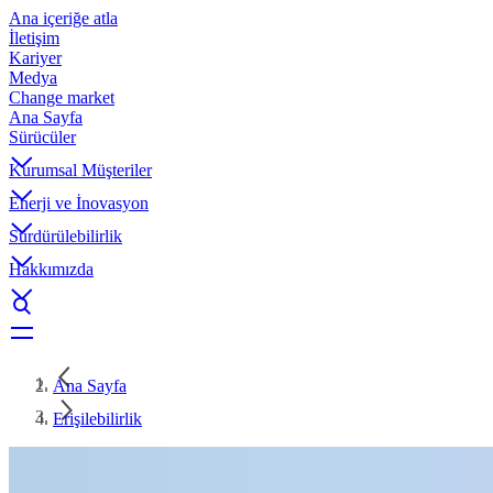
Ana içeriğe atla
İletişim
Kariyer
Medya
Change market
Ana Sayfa
Sürücüler
Kurumsal Müşteriler
Enerji ve İnovasyon
Sürdürülebilirlik
Hakkımızda
Ana Sayfa
Erişilebilirlik