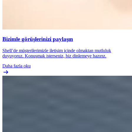
Bizimle görüşlerinizi paylaşın
Shell’de müşterilerimizle iletişim içinde olmaktan mutluluk
duyuyoruz. Konuşmak isterseniz, biz dinlemeye hazırız.
Daha fazla oku