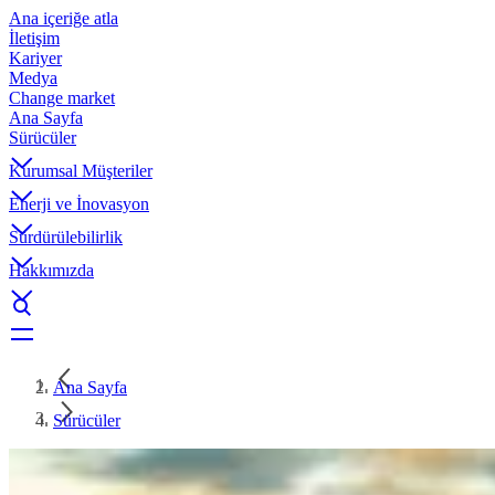
Ana içeriğe atla
İletişim
Kariyer
Medya
Change market
Ana Sayfa
Sürücüler
Kurumsal Müşteriler
Enerji ve İnovasyon
Sürdürülebilirlik
Hakkımızda
Ana Sayfa
Sürücüler