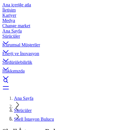
Ana içeriğe atla
İletişim
Kariyer
Medya
Change market
Ana Sayfa
Sürücüler
Kurumsal Müşteriler
Enerji ve İnovasyon
Sürdürülebilirlik
Hakkımızda
Ana Sayfa
Sürücüler
Shell İstasyon Bulucu