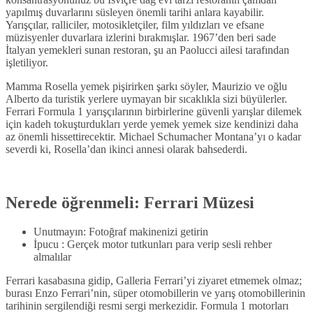
yapılmış duvarlarını süsleyen önemli tarihi anlara kayabilir.
Yarışçılar, ralliciler, motosikletçiler, film yıldızları ve efsane
müzisyenler duvarlara izlerini bırakmışlar. 1967’den beri sade
İtalyan yemekleri sunan restoran, şu an Paolucci ailesi tarafından
işletiliyor.
Mamma Rosella yemek pişirirken şarkı söyler, Maurizio ve oğlu
Alberto da turistik yerlere uymayan bir sıcaklıkla sizi büyülerler.
Ferrari Formula 1 yarışçılarının birbirlerine güvenli yarışlar dilemek
için kadeh tokuşturdukları yerde yemek yemek size kendinizi daha
az önemli hissettirecektir. Michael Schumacher Montana’yı o kadar
severdi ki, Rosella’dan ikinci annesi olarak bahsederdi.
Nerede öğrenmeli: Ferrari Müzesi
Unutmayın: Fotoğraf makinenizi getirin
İpucu : Gerçek motor tutkunları para verip sesli rehber
almalılar
Ferrari kasabasına gidip, Galleria Ferrari’yi ziyaret etmemek olmaz;
burası Enzo Ferrari’nin, süper otomobillerin ve yarış otomobillerinin
tarihinin sergilendiği resmi sergi merkezidir. Formula 1 motorları