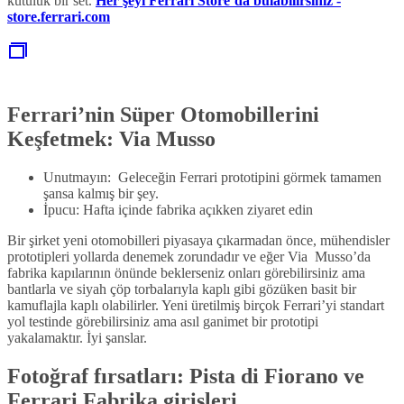
kutuluk bir set.
Her şeyi Ferrari Store’da bulabilirsiniz -
store.ferrari.com
Ferrari’nin Süper Otomobillerini
Keşfetmek: Via Musso
Unutmayın: Geleceğin Ferrari prototipini görmek tamamen
şansa kalmış bir şey.
İpucu: Hafta içinde fabrika açıkken ziyaret edin
Bir şirket yeni otomobilleri piyasaya çıkarmadan önce, mühendisler
prototipleri yollarda denemek zorundadır ve eğer Via Musso’da
fabrika kapılarının önünde beklerseniz onları görebilirsiniz ama
bantlarla ve siyah çöp torbalarıyla kaplı gibi gözüken basit bir
kamuflajla kaplı olabilirler. Yeni üretilmiş birçok Ferrari’yi standart
yol testinde görebilirsiniz ama asıl ganimet bir prototipi
yakalamaktır. İyi şanslar.
Fotoğraf fırsatları: Pista di Fiorano ve
Ferrari Fabrika girişleri