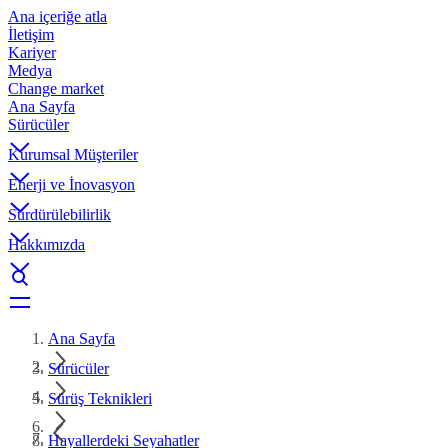
Ana içeriğe atla
İletişim
Kariyer
Medya
Change market
Ana Sayfa
Sürücüler
Kurumsal Müşteriler
Enerji ve İnovasyon
Sürdürülebilirlik
Hakkımızda
Ana Sayfa
Sürücüler
Sürüş Teknikleri
Hayallerdeki Seyahatler