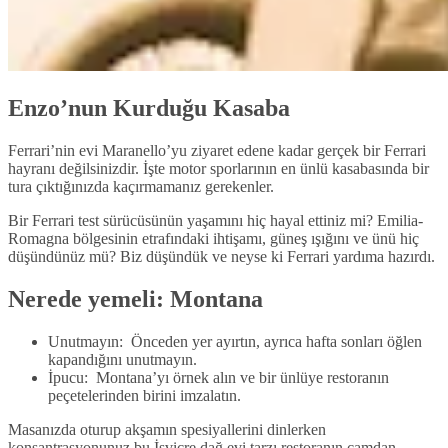
Enzo’nun Kurduğu Kasaba
Ferrari’nin evi Maranello’yu ziyaret edene kadar gerçek bir Ferrari
hayranı değilsinizdir. İşte motor sporlarının en ünlü kasabasında bir
tura çıktığınızda kaçırmamanız gerekenler.
Bir Ferrari test sürücüsünün yaşamını hiç hayal ettiniz mi? Emilia-
Romagna bölgesinin etrafındaki ihtişamı, güneş ışığını ve ünü hiç
düşündünüz mü? Biz düşündük ve neyse ki Ferrari yardıma hazırdı.
Nerede yemeli: Montana
Unutmayın: Önceden yer ayırtın, ayrıca hafta sonları öğlen
kapandığını unutmayın.
İpucu: Montana’yı örnek alın ve bir ünlüye restoranın
peçetelerinden birini imzalatın.
Masanızda oturup akşamın spesiyallerini dinlerken
konsantrasyonunuz bu İsviçre dağ evi tarzı restoranın çamdan