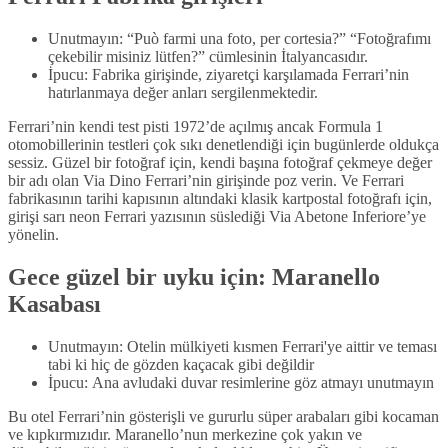
Unutmayın: “Può farmi una foto, per cortesia?” “Fotoğrafımı
çekebilir misiniz lütfen?” cümlesinin İtalyancasıdır.
İpucu: Fabrika girişinde, ziyaretçi karşılamada Ferrari’nin
hatırlanmaya değer anları sergilenmektedir.
Ferrari’nin kendi test pisti 1972’de açılmış ancak Formula 1
otomobillerinin testleri çok sıkı denetlendiği için bugünlerde oldukça
sessiz. Güzel bir fotoğraf için, kendi başına fotoğraf çekmeye değer
bir adı olan Via Dino Ferrari’nin girişinde poz verin. Ve Ferrari
fabrikasının tarihi kapısının altındaki klasik kartpostal fotoğrafı için,
girişi sarı neon Ferrari yazısının süslediği Via Abetone Inferiore’ye
yönelin.
Gece güzel bir uyku için: Maranello
Kasabası
Unutmayın: Otelin mülkiyeti kısmen Ferrari'ye aittir ve teması
tabi ki hiç de gözden kaçacak gibi değildir
İpucu: Ana avludaki duvar resimlerine göz atmayı unutmayın
Bu otel Ferrari’nin gösterişli ve gururlu süper arabaları gibi kocaman
ve kıpkırmızıdır. Maranello’nun merkezine çok yakın ve