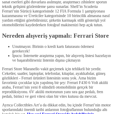
sanat eserleri gibi duvarlara asılmıştır, araştırmacı zihinlere sporun
teknik gelişimi gözlemleme şansı sunarlar. Shell’in Scuderia
Ferrari’nin Sürücü kategorisinde 12 FIA Formula 1 şampiyonası
kazanmasına ve Üreticiler kategorisinde 10 birincilik almasına nasıl
yardım ettiğini görebilirsiniz; şirketin karmaşık stilli gösterişli yol
otomobillerini kaydederken fotoğraf makinenizi hep açık tutun.
Nereden alışveriş yapmalı: Ferrari Store
Unutmayın: Birinin o kredi kartı faturasını ödemesi
gerekecek!
İpucu: İnternette araştırma yapın, bir alışveriş listesi hazırlayın
ve başarabilirseniz listenin dışına çıkmayın
Ferrari Store Maranello vakit geçirmek için tehlikeli bir yerdir.
Ceketler, saatler, laptoplar, telefonlar, kitaplar, ayakkabılar, güneş
gözlükleri - Ferrari ürünleri listesinin sonu yok. Ama bizim
favorimiz çocuklar için yapılmış bir şey: Ferrari F430 6 Volt akülü
araba, Ferrari’nin yeni 8 silindirli otomobilinin gerçek bir
reprodüksiyonu. 6V akülü motorunun yanı sıra gaz pedalı, fren
pedalı, birinci ve geri vitesi olan bir vites kutusu da mevcut.
Ayrıca Collectibles Art’a da dikkat edin, bu içinde Ferrari’nin motor
sporlarındaki önemli tarihi anlarının fotoğraflarının bulunduğu altı