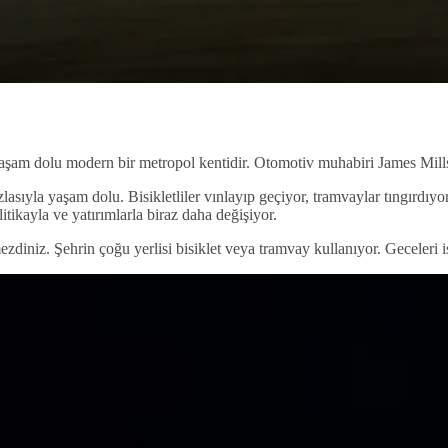
aşam dolu modern bir metropol kentidir. Otomotiv muhabiri James Mills,
zlasıyla yaşam dolu. Bisikletliler vınlayıp geçiyor, tramvaylar tıngırdıyo
tikayla ve yatırımlarla biraz daha değişiyor.
iniz. Şehrin çoğu yerlisi bisiklet veya tramvay kullanıyor. Geceleri ise,