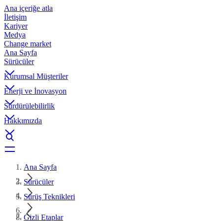
Ana içeriğe atla
İletişim
Kariyer
Medya
Change market
Ana Sayfa
Sürücüler
Kurumsal Müşteriler
Enerji ve İnovasyon
Sürdürülebilirlik
Hakkımızda
Ana Sayfa
Sürücüler
Sürüş Teknikleri
Gizli Etaplar