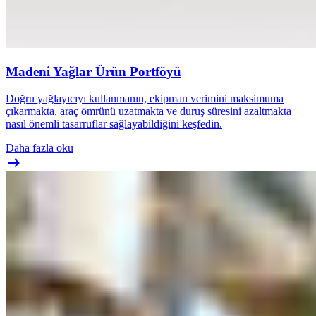
Madeni Yağlar Ürün Portföyü
Doğru yağlayıcıyı kullanmanın, ekipman verimini maksimuma
çıkarmakta, araç ömrünü uzatmakta ve duruş süresini azaltmakta
nasıl önemli tasarruflar sağlayabildiğini keşfedin.
Daha fazla oku