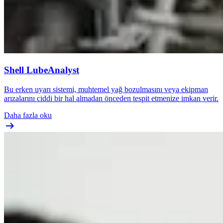
Shell LubeAnalyst
Bu erken uyarı sistemi, muhtemel yağ bozulmasını veya ekipman
arızalarını ciddi bir hal almadan önceden tespit etmenize imkan verir.
Daha fazla oku