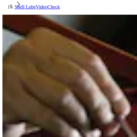
Shell LubeVideoCheck