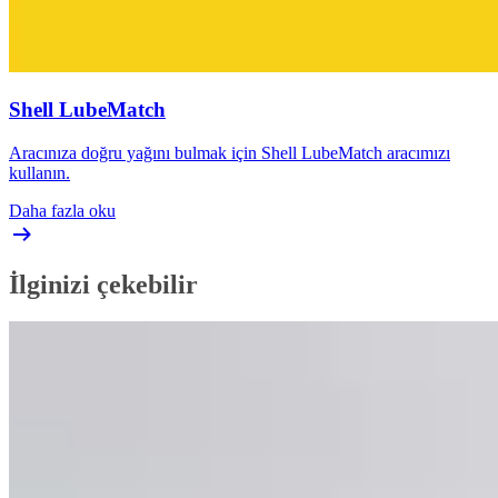
Shell LubeMatch
Aracınıza doğru yağını bulmak için Shell LubeMatch aracımızı
kullanın.
Daha fazla oku
İlginizi çekebilir