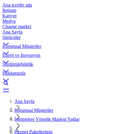
Ana içeriğe atla
İletişim
Kariyer
Medya
Change market
Ana Sayfa
Sürücüler
Kurumsal Müşteriler
Enerji ve İnovasyon
Sürdürülebilirlik
Hakkımızda
Ana Sayfa
Kurumsal Müşteriler
İşletmelere Yönelik Madeni Yağlar
Hizmet Paketlerimiz