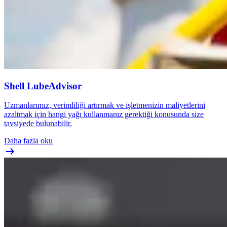
Shell LubeAdvisor
Uzmanlarımız, verimliliği artırmak ve işletmenizin maliyetlerini
azaltmak için hangi yağı kullanmanız gerektiği konusunda size
tavsiyede bulunabilir.
Daha fazla oku