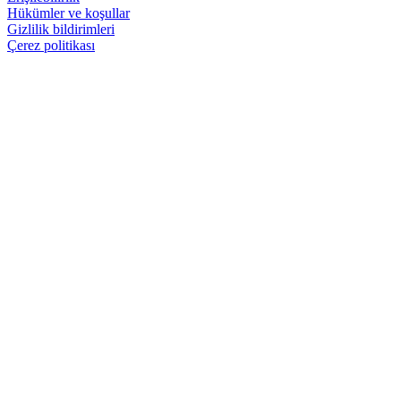
Hükümler ve koşullar
Gizlilik bildirimleri
Çerez politikası