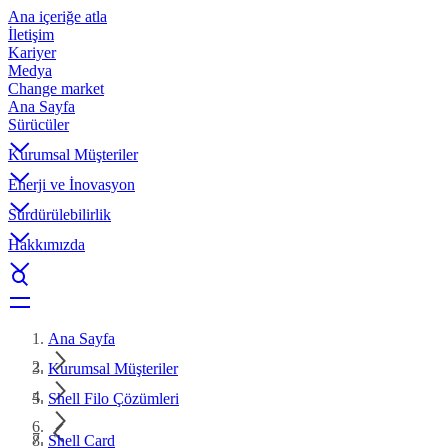
Ana içeriğe atla
İletişim
Kariyer
Medya
Change market
Ana Sayfa
Sürücüler
Kurumsal Müşteriler
Enerji ve İnovasyon
Sürdürülebilirlik
Hakkımızda
Ana Sayfa
Kurumsal Müşteriler
Shell Filo Çözümleri
Shell Card