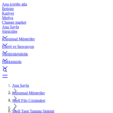
Ana içeriğe atla
İletişim
Kariyer
Medya
Change market
Ana Sayfa
Sürücüler
Kurumsal Müşteriler
Enerji ve İnovasyon
Sürdürülebilirlik
Hakkımızda
Ana Sayfa
Kurumsal Müşteriler
Shell Filo Çözümleri
Shell Taşıt Tanıma Sistemi