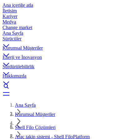
Ana içeriğe atla
İletişim
Kariyer
Medya
Change market
Ana Sayfa
Sürücüler
Kurumsal Müşteriler
Enerji ve İnovasyon
Sürdürülebilirlik
Hakkımızda
Ana Sayfa
Kurumsal Müşteriler
Shell Filo Çözümleri
Araç takip sistemi - Shell FiloPlatform