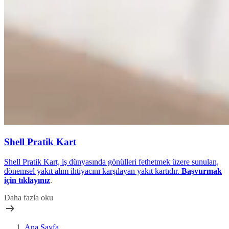
Shell Pratik Kart
Shell Pratik Kart, iş dünyasında gönülleri fethetmek üzere sunulan,
dönemsel yakıt alım ihtiyacını karşılayan yakıt kartıdır.
Başvurmak
için tıklayınız
.
Daha fazla oku
Ana Sayfa