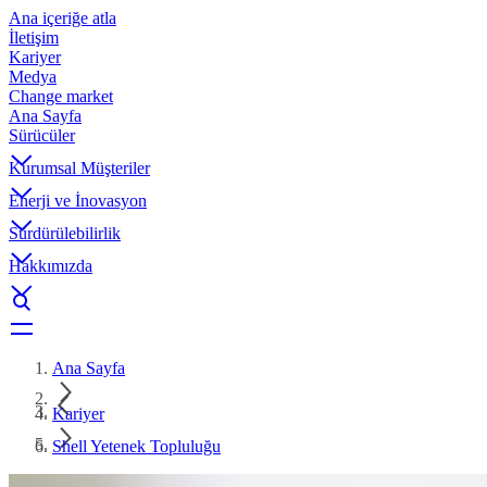
Ana içeriğe atla
İletişim
Kariyer
Medya
Change market
Ana Sayfa
Sürücüler
Kurumsal Müşteriler
Enerji ve İnovasyon
Sürdürülebilirlik
Hakkımızda
Ana Sayfa
Kariyer
Shell Yetenek Topluluğu