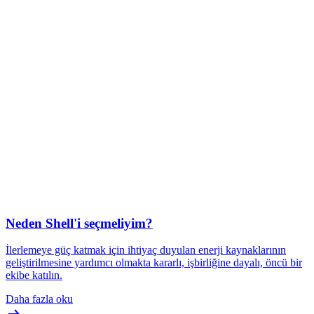
Neden Shell'i seçmeliyim?
İlerlemeye güç katmak için ihtiyaç duyulan enerji kaynaklarının
geliştirilmesine yardımcı olmakta kararlı, işbirliğine dayalı, öncü bir
ekibe katılın.
Daha fazla oku