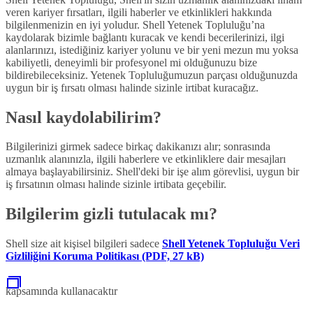
veren kariyer fırsatları, ilgili haberler ve etkinlikleri hakkında
bilgilenmenizin en iyi yoludur. Shell Yetenek Topluluğu’na
kaydolarak bizimle bağlantı kuracak ve kendi becerilerinizi, ilgi
alanlarınızı, istediğiniz kariyer yolunu ve bir yeni mezun mu yoksa
kabiliyetli, deneyimli bir profesyonel mi olduğunuzu bize
bildirebileceksiniz. Yetenek Topluluğumuzun parçası olduğunuzda
uygun bir iş fırsatı olması halinde sizinle irtibat kuracağız.
Nasıl kaydolabilirim?
Bilgilerinizi girmek sadece birkaç dakikanızı alır; sonrasında
uzmanlık alanınızla, ilgili haberlere ve etkinliklere dair mesajları
almaya başlayabilirsiniz. Shell'deki bir işe alım görevlisi, uygun bir
iş fırsatının olması halinde sizinle irtibata geçebilir.
Bilgilerim gizli tutulacak mı?
Shell size ait kişisel bilgileri sadece
Shell Yetenek Topluluğu Veri
Gizliliğini Koruma Politikası (PDF, 27 kB)
kapsamında kullanacaktır