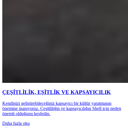
ÇEŞİTLİLİK, EŞİTLİK VE KAPSAYICILIK
Kendinizi geliştirebileceğiniz kapsayıcı bir kültür yaratmanın
önemine inanıyoruz. Çeşitliliğin ve kapsayıcılığın Shell için neden
önemli olduğunu keşfedin.
Daha fazla oku