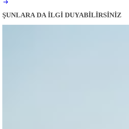
ŞUNLARA DA İLGİ DUYABİLİRSİNİZ