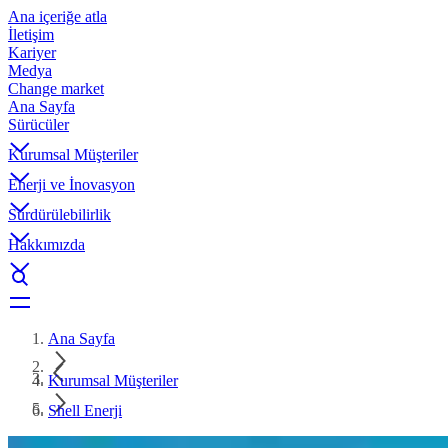
Ana içeriğe atla
İletişim
Kariyer
Medya
Change market
Ana Sayfa
Sürücüler
Kurumsal Müşteriler
Enerji ve İnovasyon
Sürdürülebilirlik
Hakkımızda
Ana Sayfa
Kurumsal Müşteriler
Shell Enerji