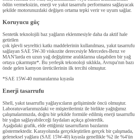
ödün vermeksizin, enerji ve yakıt tasarrufu performansı sağlayacak
şekilde motorunuzdaki değişen ortama tepki verir ve uyum sağlar.
Koruyucu güç
Sentetik teknolojili baz yağların eklenmesiyle daha da aktif hale
getirilen
çok işlevli seyreltici katkı maddelerinin kullanılması, yakıt tasarrufu
sağlayan SAE 5W-30 viskozite derecesiyle Mercedes-Benz ve
MAN'larda en uzun yağ değiştirme aralıklarına ulaşabilen bir yağ
ortaya çıkarmıştır*. Bu yerleşik tekonoloji sıklıkla, Avrupa'nın bazı
önde gelen kamyon üreticilerinin ilk tercihi olmuştur.
*SAE 15W-40 numaralarına kıyasla
Enerji tasarrufu
Shell, yakıt tasarruflu yağlayıcıların gelişiminde öncü olmuştur.
Laboratuvarlarımızdaki ve müşterilerimiz ile birlikte yağtığımız
çalışmalarımızda, doğru bir şekilde formüle edilmiş enerji tasarruflu
bir yağın sağlayabileceği faydaları açıkça gösterdik.
Aşağıdaki grafik, elde ettiğimiz tasarrufların bazılarını
göstermektedir. Karayolunda gerçekleştirilen gerçek bir çalışmada,
geleneksel yağlara (SAE 15W-40) kıyasla genellikle %2 ile %4'ün