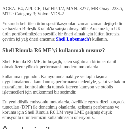
ACEA: E4; API: CF; Daf HP-1/2; MAN: 3277; MB Onay: 228.5;
MTU: Category 3; Volvo: VDS-2.
Yukarıda belirtilen ürün spesifikasyonları zaman zaman değişebilir
ve bazıları Birleşik Krallık'ta satışta olmayabilir. Aracınız için UK
ürün portföyümüzden spesifik bir öneri almak için lütfen ücretsiz
çevrim içi yağ öneri aracımız
Shell Lubematch
'ı kullanın.
Shell Rimula R6 ME'yi kullanmalı mısınız?
Shell Rimula R6 ME, turboşarjlı, içten soğutmalı birimler dahil
olmak üzere yüksek performanslı modern motorlarda
kullanıma uygundur. Karayolunda nakliye ve toplu taşıma
uygulamalarında kanıtlanmış performansı nedeniyle, yakıt ve bakım
masraflarını kontrol altında tutmak isteyen kamyon ve otobüs
işletmecileri için mükemmel bir seçimdir.
En yeni düşük emisyonlu motorlarda, özellikle egzoz dizel parçacık
tutucuları (DPF) ile donatılmış olanlarda, gelişmiş performans ve
koruma için Shell Rimula R6 LM veya LME gelişmiş düşük
emisyonlu ürünlerimizin kullanılmasını öneriyoruz.