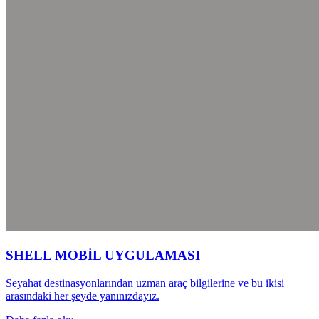
SHELL MOBİL UYGULAMASI
Seyahat destinasyonlarından uzman araç bilgilerine ve bu ikisi
arasındaki her şeyde yanınızdayız.