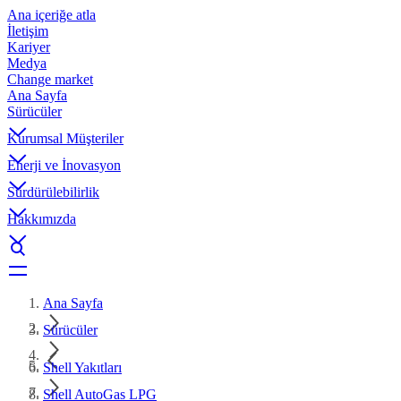
Ana içeriğe atla
İletişim
Kariyer
Medya
Change market
Ana Sayfa
Sürücüler
Kurumsal Müşteriler
Enerji ve İnovasyon
Sürdürülebilirlik
Hakkımızda
Ana Sayfa
Sürücüler
Shell Yakıtları
Shell AutoGas LPG