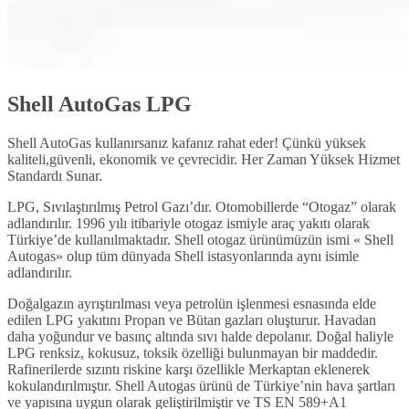
Shell AutoGas LPG
Shell AutoGas kullanırsanız kafanız rahat eder! Çünkü yüksek
kaliteli,güvenli, ekonomik ve çevrecidir. Her Zaman Yüksek Hizmet
Standardı Sunar.
LPG, Sıvılaştırılmış Petrol Gazı’dır. Otomobillerde “Otogaz” olarak
adlandırılır. 1996 yılı itibariyle otogaz ismiyle araç yakıtı olarak
Türkiye’de kullanılmaktadır. Shell otogaz ürünümüzün ismi « Shell
Autogas» olup tüm dünyada Shell istasyonlarında aynı isimle
adlandırılır.
Doğalgazın ayrıştırılması veya petrolün işlenmesi esnasında elde
edilen LPG yakıtını Propan ve Bütan gazları oluşturur. Havadan
daha yoğundur ve basınç altında sıvı halde depolanır. Doğal haliyle
LPG renksiz, kokusuz, toksik özelliği bulunmayan bir maddedir.
Rafinerilerde sızıntı riskine karşı özellikle Merkaptan eklenerek
kokulandırılmıştır. Shell Autogas ürünü de Türkiye’nin hava şartları
ve yapısına uygun olarak geliştirilmiştir ve TS EN 589+A1