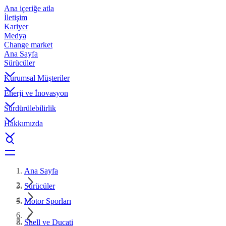
Ana içeriğe atla
İletişim
Kariyer
Medya
Change market
Ana Sayfa
Sürücüler
Kurumsal Müşteriler
Enerji ve İnovasyon
Sürdürülebilirlik
Hakkımızda
Ana Sayfa
Sürücüler
Motor Sporları
Shell ve Ducati