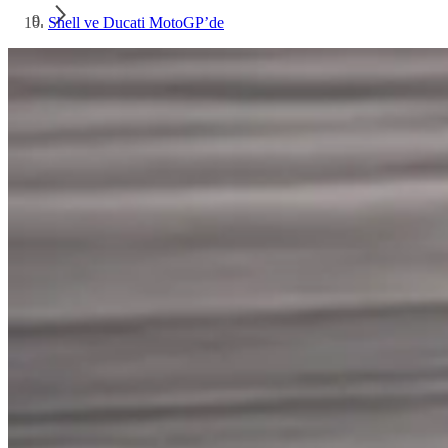
Shell ve Ducati MotoGP’de