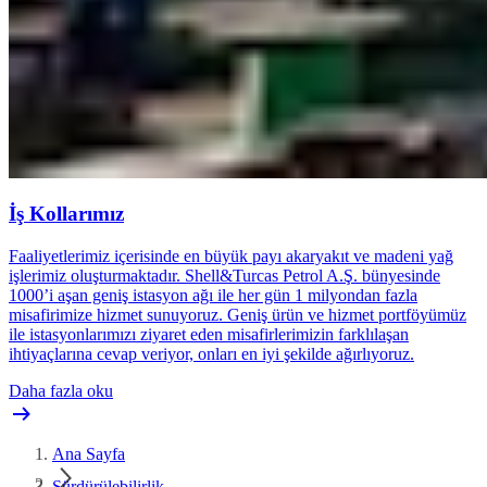
İş Kollarımız
Faaliyetlerimiz içerisinde en büyük payı akaryakıt ve madeni yağ
işlerimiz oluşturmaktadır. Shell&Turcas Petrol A.Ş. bünyesinde
1000’i aşan geniş istasyon ağı ile her gün 1 milyondan fazla
misafirimize hizmet sunuyoruz. Geniş ürün ve hizmet portföyümüz
ile istasyonlarımızı ziyaret eden misafirlerimizin farklılaşan
ihtiyaçlarına cevap veriyor, onları en iyi şekilde ağırlıyoruz.
Daha fazla oku
Ana Sayfa
Sürdürülebilirlik