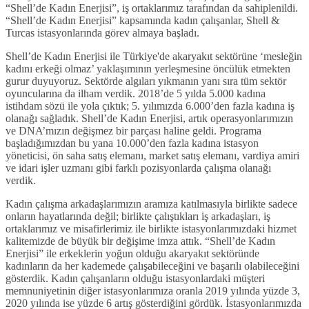
“Shell’de Kadın Enerjisi”, iş ortaklarımız tarafından da sahiplenildi.
“Shell’de Kadın Enerjisi” kapsamında kadın çalışanlar, Shell &
Turcas istasyonlarında görev almaya başladı.
Shell’de Kadın Enerjisi ile Türkiye'de akaryakıt sektörüne ‘mesleğin
kadını erkeği olmaz’ yaklaşımının yerleşmesine öncülük etmekten
gurur duyuyoruz. Sektörde algıları yıkmanın yanı sıra tüm sektör
oyuncularına da ilham verdik. 2018’de 5 yılda 5.000 kadına
istihdam sözü ile yola çıktık; 5. yılımızda 6.000’den fazla kadına iş
olanağı sağladık. Shell’de Kadın Enerjisi, artık operasyonlarımızın
ve DNA’mızın değişmez bir parçası haline geldi. Programa
başladığımızdan bu yana 10.000’den fazla kadına istasyon
yöneticisi, ön saha satış elemanı, market satış elemanı, vardiya amiri
ve idari işler uzmanı gibi farklı pozisyonlarda çalışma olanağı
verdik.
Kadın çalışma arkadaşlarımızın aramıza katılmasıyla birlikte sadece
onların hayatlarında değil; birlikte çalıştıkları iş arkadaşları, iş
ortaklarımız ve misafirlerimiz ile birlikte istasyonlarımızdaki hizmet
kalitemizde de büyük bir değişime imza attık. “Shell’de Kadın
Enerjisi” ile erkeklerin yoğun olduğu akaryakıt sektöründe
kadınların da her kademede çalışabileceğini ve başarılı olabileceğini
gösterdik. Kadın çalışanların olduğu istasyonlardaki müşteri
memnuniyetinin diğer istasyonlarımıza oranla 2019 yılında yüzde 3,
2020 yılında ise yüzde 6 artış gösterdiğini gördük. İstasyonlarımızda