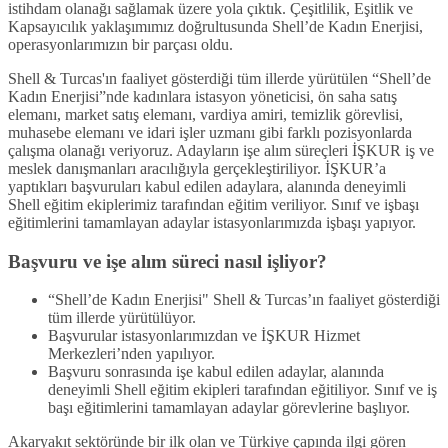
istihdam olanağı sağlamak üzere yola çıktık. Çeşitlilik, Eşitlik ve
Kapsayıcılık yaklaşımımız doğrultusunda Shell’de Kadın Enerjisi,
operasyonlarımızın bir parçası oldu.
Shell & Turcas'ın faaliyet gösterdiği tüm illerde yürütülen “Shell’de
Kadın Enerjisi”nde kadınlara istasyon yöneticisi, ön saha satış
elemanı, market satış elemanı, vardiya amiri, temizlik görevlisi,
muhasebe elemanı ve idari işler uzmanı gibi farklı pozisyonlarda
çalışma olanağı veriyoruz. Adayların işe alım süreçleri İŞKUR iş ve
meslek danışmanları aracılığıyla gerçekleştiriliyor. İŞKUR’a
yaptıkları başvuruları kabul edilen adaylara, alanında deneyimli
Shell eğitim ekiplerimiz tarafından eğitim veriliyor. Sınıf ve işbaşı
eğitimlerini tamamlayan adaylar istasyonlarımızda işbaşı yapıyor.
Başvuru ve işe alım süreci nasıl işliyor?
“Shell’de Kadın Enerjisi" Shell & Turcas’ın faaliyet gösterdiği
tüm illerde yürütülüyor.
Başvurular istasyonlarımızdan ve İŞKUR Hizmet
Merkezleri’nden yapılıyor.
Başvuru sonrasında işe kabul edilen adaylar, alanında
deneyimli Shell eğitim ekipleri tarafından eğitiliyor. Sınıf ve iş
başı eğitimlerini tamamlayan adaylar görevlerine başlıyor.
Akaryakıt sektöründe bir ilk olan ve Türkiye çapında ilgi gören