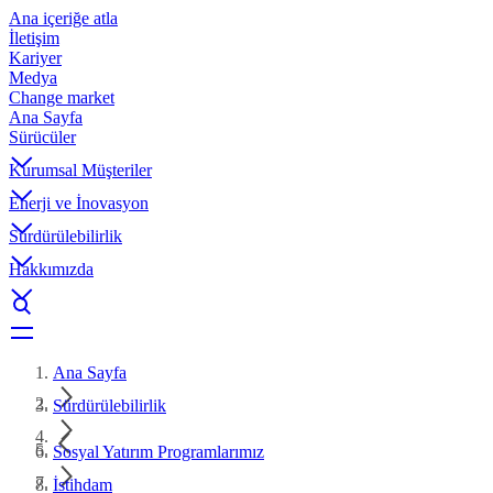
Ana içeriğe atla
İletişim
Kariyer
Medya
Change market
Ana Sayfa
Sürücüler
Kurumsal Müşteriler
Enerji ve İnovasyon
Sürdürülebilirlik
Hakkımızda
Ana Sayfa
Sürdürülebilirlik
Sosyal Yatırım Programlarımız
İstihdam