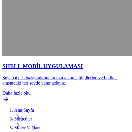
SHELL MOBİL UYGULAMASI
Seyahat destinasyonlarından uzman araç bilgilerine ve bu ikisi
arasındaki her şeyde yanınızdayız.
Daha fazla oku
Ana Sayfa
Sürücüler
Motor Yağları