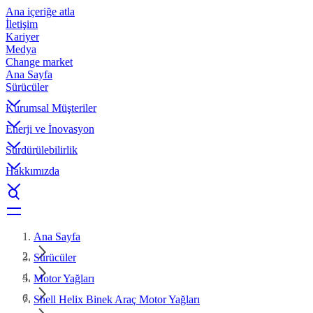
Ana içeriğe atla
İletişim
Kariyer
Medya
Change market
Ana Sayfa
Sürücüler
Kurumsal Müşteriler
Enerji ve İnovasyon
Sürdürülebilirlik
Hakkımızda
Ana Sayfa
Sürücüler
Motor Yağları
Shell Helix Binek Araç Motor Yağları