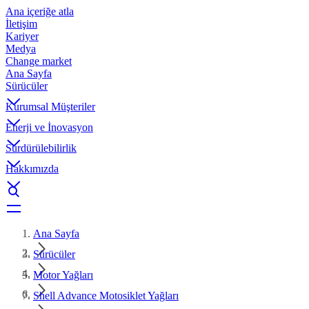
Ana içeriğe atla
İletişim
Kariyer
Medya
Change market
Ana Sayfa
Sürücüler
Kurumsal Müşteriler
Enerji ve İnovasyon
Sürdürülebilirlik
Hakkımızda
Ana Sayfa
Sürücüler
Motor Yağları
Shell Advance Motosiklet Yağları