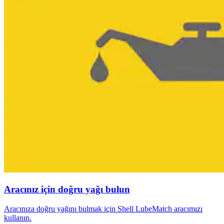
Aracınız için doğru yağı bulun
Aracınıza doğru yağını bulmak için Shell LubeMatch aracımızı
kullanın.