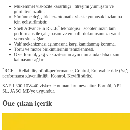
Mükemmel viskozite kararlılığı - titreşimi yumuşatır ve
gürültüyü azaltır.
Sürtünme değiştiriciler- otomatik viteste yumuşak hızlanma
için geliştirilmiştir.
*
Shell Advance'in R.C.E
teknolojisi - scooter'inizin tam
performans ile çalışmasını ve en hafif dokunuşunuza yanıt
vermesini sağlar.
Valf mekanizması aşınmasına karşı kanıtlanmış koruma.
Tortu ve motor birikintilerinin temizlenmesi.
Özel formül, yağ viskozitesinin aynı numarada daha uzun
kalmasını sağlar.
*
RCE = Reliability of oil-performance, Control, Enjoyable ride (Yağ
performansı güveniliriliği, Kontrol, Keyifli sürüş).
SAE J 300 10W-40 viskozite numaraları mevcuttur. Formül, API
SL, JASO MB'ye uygundur.
Öne çıkan içerik