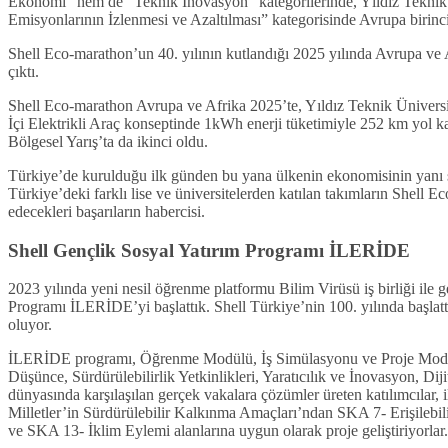
Ekonomi” hem de “Teknik İnovasyon” kategorilerinde, Yıldız Tekni
Emisyonlarının İzlenmesi ve Azaltılması” kategorisinde Avrupa birinci
Shell Eco-marathon’un 40. yılının kutlandığı 2025 yılında Avrupa ve A
çıktı.
Shell Eco-marathon Avrupa ve Afrika 2025’te, Yıldız Teknik Ünivers
İçi Elektrikli Araç konseptinde 1kWh enerji tüketimiyle 252 km yol ka
Bölgesel Yarış’ta da ikinci oldu.
Türkiye’de kurulduğu ilk günden bu yana ülkenin ekonomisinin yanı sı
Türkiye’deki farklı lise ve üniversitelerden katılan takımların Shell E
edecekleri başarıların habercisi.
Shell Gençlik Sosyal Yatırım Programı İLERİDE
2023 yılında yeni nesil öğrenme platformu Bilim Virüsü iş birliği ile 
Programı İLERİDE’yi başlattık. Shell Türkiye’nin 100. yılında başlatt
oluyor.
İLERİDE programı, Öğrenme Modülü, İş Simülasyonu ve Proje Modül
Düşünce, Sürdürülebilirlik Yetkinlikleri, Yaratıcılık ve İnovasyon, Dij
dünyasında karşılaşılan gerçek vakalara çözümler üreten katılımcılar,
Milletler’in Sürdürülebilir Kalkınma Amaçları’ndan SKA 7- Erişilebil
ve SKA 13- İklim Eylemi alanlarına uygun olarak proje geliştiriyorlar