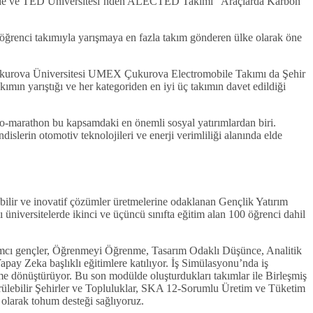
sinde ve TED Üniversitesi’nden ALECTED Takımı “Araçlarda Karbon
2 öğrenci takımıyla yarışmaya en fazla takım gönderen ülke olarak öne
 Çukurova Üniversitesi UMEX Çukurova Electromobile Takımı da Şehir
mın yarıştığı ve her kategoriden en iyi üç takımın davet edildiği
co-marathon bu kapsamdaki en önemli sosyal yatırımlardan biri.
islerin otomotiv teknolojileri ve enerji verimliliği alanında elde
ebilir ve inovatif çözümler üretmelerine odaklanan Gençlik Yatırım
niversitelerde ikinci ve üçüncü sınıfta eğitim alan 100 öğrenci dahil
cı gençler, Öğrenmeyi Öğrenme, Tasarım Odaklı Düşünce, Analitik
Yapay Zeka başlıklı eğitimlere katılıyor. İş Simülasyonu’nda iş
ime dönüştürüyor. Bu son modülde oluşturdukları takımlar ile Birleşmiş
ürülebilir Şehirler ve Topluluklar, SKA 12-Sorumlu Üretim ve Tüketim
 olarak tohum desteği sağlıyoruz.