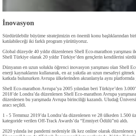
İnovasyon
Sürdürülebilir büyüme stratejimizin en önemli konu başlıklarından biri
katılabileceği iki farklı program yürütüyoruz.
Global düzeyde 40 yıldır düzenlenen Shell Eco-marathon yarışması il
Shell Türkiye olarak 20 yıldır Türkiye’den gençlerin kendilerini sürdü
Dünyanın en uzun soluklu öğrenci inovasyon yarışması olan Shell Eco-mar
enerji kaynaklarını kullanarak, en az yakıtla an uzun mesafeyi gitmek i
katkıda bulunurken Avrupa ülkelerinden akranlarıyla aynı platformda ya
Shell Eco-marathon Avrupa’ya 2005 yılından beri Türkiye’den 3.000’i 
2018’de Londra’da düzenlenen Shell Eco-marathon Avrupa yarışmasına,
düzenlenen bu yarışmada Avrupa birinciliği kazandı. Uludağ Üniversitesi
aracı seçildi.
1 - 5 Temmuz 2019’da Londra’da düzenlenen ve 28 ülkeden 1.500 üzeri
kategoride verilen Off-Track Awards’da “Emniyet Ödülü”nü aldı.
2020 yılında ise pandemi nedeniyle ilk kez online olarak düzenlenen 