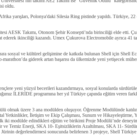
k Üniversitesi’nin takımı AE2 Takımı ise “Güvenlik Ödülü” kategori
si oldu.
frika yarışları, Polonya'daki Silesia Ring pistinde yapıldı. Türkiye, 2
itesi AESK Takımı, Otonom Şehir Konsepti’nda birinciliği elde etti.
t ederek ikinciliği kazandı. Umex Çukurova Electromobile ayrıca 41 takı
ra sosyal ve kültürel gelişimine de katkıda bulunan Shell için Shell E
co-marathon’da giderek artan başarısı da ülkemizde yeni yetişecek mühend
gençlere yeni yüzyıl becerileri kazandırmaya, sosyal konularda sürdürül
ığımız İLERİDE programına her yıl Türkiye çapında eğitim veren farklı ü
ü olmak üzere 3 ana modülden oluşuyor. Öğrenme Modülünde katılım
ital Yetkinlikler, İletişim ve Ekip Çalışması, Sunum ve Hikayeleştirme, 
 ilk iki modülde edindikleri eğitim ve birikimi Proje Modülü’nde deney
ir ve Temiz Enerji, SKA 10- Eşitsizliklerin Azaltılması, SKA 11- Sürd
. Jürinin değerlendirmesi sonucunda belirlenen 3 projeye, Shell Türkiye