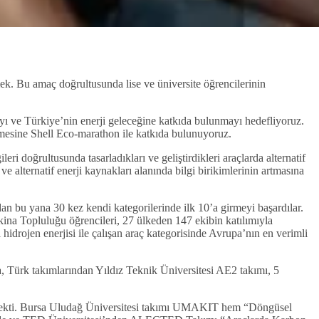
mek. Bu amaç doğrultusunda lise ve üniversite öğrencilerinin
ı ve Türkiye’nin enerji geleceğine katkıda bulunmayı hedefliyoruz.
irmesine Shell Eco-marathon ile katkıda bulunuyoruz.
i doğrultusunda tasarladıkları ve geliştirdikleri araçlarda alternatif
e alternatif enerji kaynakları alanında bilgi birikimlerinin artmasına
n bu yana 30 kez kendi kategorilerinde ilk 10’a girmeyi başardılar.
na Topluluğu öğrencileri, 27 ülkeden 147 ekibin katılımıyla
 hidrojen enerjisi ile çalışan araç kategorisinde Avrupa’nın en verimli
 Türk takımlarından Yıldız Teknik Üniversitesi AE2 takımı, 5
kat çekti. Bursa Uludağ Üniversitesi takımı UMAKIT hem “Döngüsel