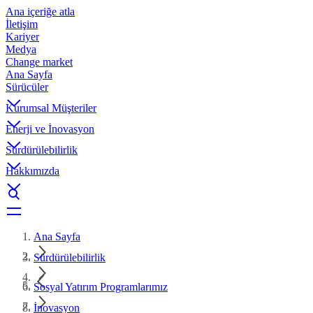
Ana içeriğe atla
İletişim
Kariyer
Medya
Change market
Ana Sayfa
Sürücüler
Kurumsal Müşteriler
Enerji ve İnovasyon
Sürdürülebilirlik
Hakkımızda
Ana Sayfa
Sürdürülebilirlik
Sosyal Yatırım Programlarımız
İnovasyon