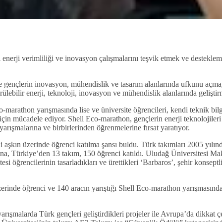
 enerji verimliliği ve inovasyon çalışmalarını teşvik etmek ve destekle
e gençlerin inovasyon, mühendislik ve tasarım alanlarında ufkunu açmay
rülebilir enerji, teknoloji, inovasyon ve mühendislik alanlarında gelişt
athon yarışmasında lise ve üniversite öğrencileri, kendi teknik bilgiler
çin mücadele ediyor. Shell Eco-marathon, gençlerin enerji teknolojileri v
rışmalarına ve birbirlerinden öğrenmelerine fırsat yaratıyor.
aşkın üzerinde öğrenci katılma şansı buldu. Türk takımları 2005 yılında
 Türkiye’den 13 takım, 150 öğrenci katıldı. Uludağ Üniversitesi Maki
 öğrencilerinin tasarladıkları ve ürettikleri ‘Barbaros’, şehir konseptli
nde öğrenci ve 140 aracın yarıştığı Shell Eco-marathon yarışmasında,
yarışmalarda Türk gençleri geliştirdikleri projeler ile Avrupa’da dik