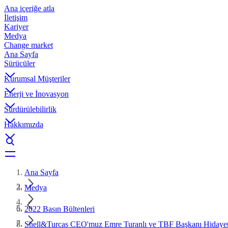
Ana içeriğe atla
İletişim
Kariyer
Medya
Change market
Ana Sayfa
Sürücüler
Kurumsal Müşteriler
Enerji ve İnovasyon
Sürdürülebilirlik
Hakkımızda
Ana Sayfa
Medya
2022 Basın Bültenleri
Shell&Turcas CEO'muz Emre Turanlı ve TBF Başkanı Hidayet 