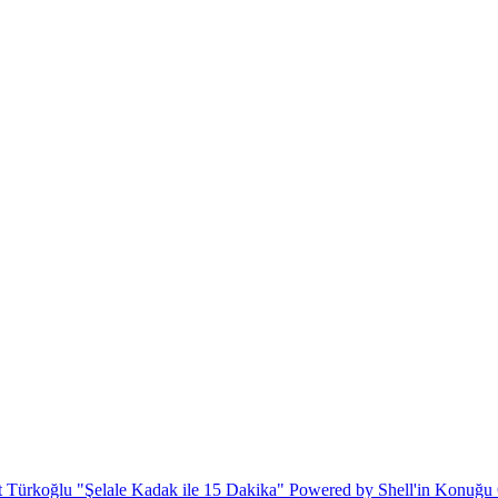
Türkoğlu "Şelale Kadak ile 15 Dakika" Powered by Shell'in Konuğu