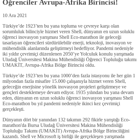
Öğrenciler Avrupa-Afrika Birincisi!
10 Ara 2021
Türkiye’de 1923’ten bu yana topluma ve çevreye karşı olan
sorumluluk bilinciyle hizmet veren Shell, dünyanın en uzun soluklu
öğrenci inovasyon yarışması Shell Eco-marathon ile geleceği
tasarlayan öğrencileri sürdürülebilir enerji, teknoloji, inovasyon ve
mühendislik alanlarında geliştirmeyi hedefliyor. Pandemi nedeniyle
iki yıldır çevrimiçi düzenlenen 2050’ye Yolculuk konulu yarışmada
Uludağ Üniversitesi Makina Mühendisliği Öğrenci Topluluğu takımı
UMAKİT, Avrupa-Afrika Bölge Birincisi oldu.
Türkiye’de 1923’ten bu yana 1000’den fazla istasyonu ile her gün 1
milyondan fazla misafire 15.000 çalışanıyla hizmet veren Shell,
geleceğin enerjisine yönelik inovasyon projeleri geliştirmeye ve
gençleri desteklemeye devam ediyor. 1935 yılından bu yana devam
eden, dünyanın en uzun soluklu öğrenci inovasyon yarışması Shell
Eco-marathon bu yıl pandemi nedeniyle ikinci kez çevrimiçi
gerçekleşti.
Dünyanın dört bir yanından 132 takımın 292 fikirle yarıştığı Eco-
marathon'da Bursa Uludağ Üniversitesi Makina Mühendisliği
Topluluğu Takımı (UMAKİT) Avrupa-Afrika Bölge Birinciliğini
kazandı. Shell ve Microsoft iş birliği ile gerçekleşen yarışmada