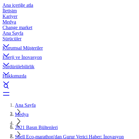
Ana içeriğe atla
İletişim
Kariyer
Medya
Change market
Ana Sayfa
Sürücüler
Kurumsal Müşteriler
Enerji ve İnovasyon
Sürdürülebilirlik
Hakkımızda
Ana Sayfa
Medya
2021 Basın Bültenleri
Shell Eco-marathon'dan Gurur Verici Haber: İnovasyon