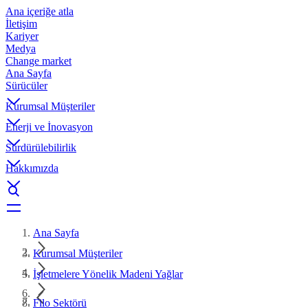
Ana içeriğe atla
İletişim
Kariyer
Medya
Change market
Ana Sayfa
Sürücüler
Kurumsal Müşteriler
Enerji ve İnovasyon
Sürdürülebilirlik
Hakkımızda
Ana Sayfa
Kurumsal Müşteriler
İşletmelere Yönelik Madeni Yağlar
Filo Sektörü