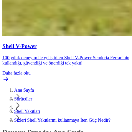
Shell V-Power
100 yıllık deneyim ile geliştirilen Shell V-Power Scuderia Ferrari'nin
kullandığı, güvendiği ve önerdiği tek yakıt!
Daha fazla oku
Ana Sayfa
Sürücüler
Shell Yakıtları
Sizleri Shell Yakıtlarını kullanmaya İten Güç Nedir?