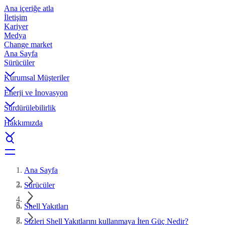
Ana içeriğe atla
İletişim
Kariyer
Medya
Change market
Ana Sayfa
Sürücüler
Kurumsal Müşteriler
Enerji ve İnovasyon
Sürdürülebilirlik
Hakkımızda
Ana Sayfa
Sürücüler
Shell Yakıtları
Sizleri Shell Yakıtlarını kullanmaya İten Güç Nedir?