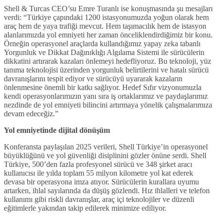
Shell & Turcas CEO’su Emre Turanlı ise konuşmasında şu mesajları
verdi: “Türkiye çapındaki 1200 istasyonumuzda yoğun olarak hem
araç hem de yaya trafiği mevcut. Hem taşımacılık hem de istasyon
alanlarımızda yol emniyeti her zaman önceliklendirdiğimiz bir konu.
Örneğin operasyonel araçlarda kullandığımız yapay zeka tabanlı
Yorgunluk ve Dikkat Dağınıklığı Algılama Sistemi ile sürücülerin
dikkatini artırarak kazaları önlemeyi hedefliyoruz. Bu teknoloji, yüz
tanıma teknolojisi üzerinden yorgunluk belirtilerini ve hatalı sürücü
davranışlarını tespit ediyor ve sürücüyü uyararak kazaların
önlenmesine önemli bir katkı sağlıyor. Hedef Sıfır vizyonumuzla
kendi operasyonlarımızın yanı sıra iş ortaklarımız ve paydaşlarımız
nezdinde de yol emniyeti bilincini artırmaya yönelik çalışmalarımıza
devam edeceğiz.”
Yol emniyetinde dijital dönüşüm
Konferansta paylaşılan 2025 verileri, Shell Türkiye’in operasyonel
büyüklüğünü ve yol güvenliği disiplinini gözler önüne serdi. Shell
Türkiye, 500’den fazla profesyonel sürücü ve 348 şirket aracı
kullanıcısı ile yılda toplam 55 milyon kilometre yol kat ederek
devasa bir operasyona imza atıyor. Sürücülerin kurallara uyumu
artarken, ihlal sayılarında da düşüş gözlendi. Hız ihlalleri ve telefon
kullanımı gibi riskli davranışlar, araç içi teknolojiler ve düzenli
eğitimlerle yakından takip edilerek minimize ediliyor.