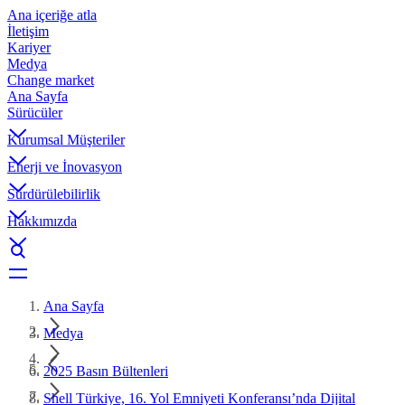
Ana içeriğe atla
İletişim
Kariyer
Medya
Change market
Ana Sayfa
Sürücüler
Kurumsal Müşteriler
Enerji ve İnovasyon
Sürdürülebilirlik
Hakkımızda
Ana Sayfa
Medya
2025 Basın Bültenleri
Shell Türkiye, 16. Yol Emniyeti Konferansı’nda Dijital