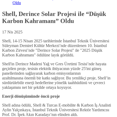
Oldu
Shell, Derince Solar Projesi ile “Düşük
Karbon Kahramanı” Oldu
17 Nis 2025
Shell, 14-15 Nisan 2025 tarihlerinde İstanbul Teknik Üniversitesi
Süleyman Demirel Kültür Merkezi’nde düzenlenen 10. İstanbul
Karbon Zirvesi’nde "Derince Solar Projesi" ile "2025 Düşük
Karbon Kahramanı" ödülüne layık görüldü.
Shell'in Derince Madeni Yağ ve Gres Üretimi Tesisi’nde hayata
geçirilen proje, tesisin elektrik ihtiyacının yüzde 25'ini güneş
panellerinden sağlayarak karbon emisyonlarının
azaltılmasına önemli bir katkı sağlıyor. Bu yenilikçi proje, Shell’in
sürdürülebilir enerji hedeflerine yönelik taahhüdünü ve çevreci
yaklaşımını net bir şekilde ortaya koyuyor.
Enerji dönüşümünde öncü proje
Shell adına ödülü, Shell & Turcas E-mobilite & Karbon İş Analisti
Aylin Yalçınkaya, İstanbul Teknik Üniversitesi Rektör Yardımcısı
Prof. Dr. İpek Akın Karadayı’nın elinden aldı.