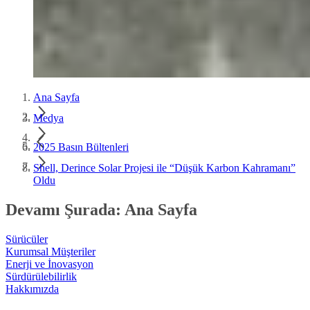
Ana Sayfa
Medya
2025 Basın Bültenleri
Shell, Derince Solar Projesi ile “Düşük Karbon Kahramanı”
Oldu
Devamı Şurada: Ana Sayfa
Sürücüler
Kurumsal Müşteriler
Enerji ve İnovasyon
Sürdürülebilirlik
Hakkımızda