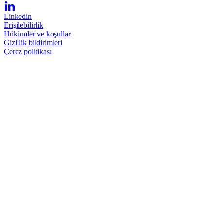
Linkedin
Erişilebilirlik
Hükümler ve koşullar
Gizlilik bildirimleri
Çerez politikası