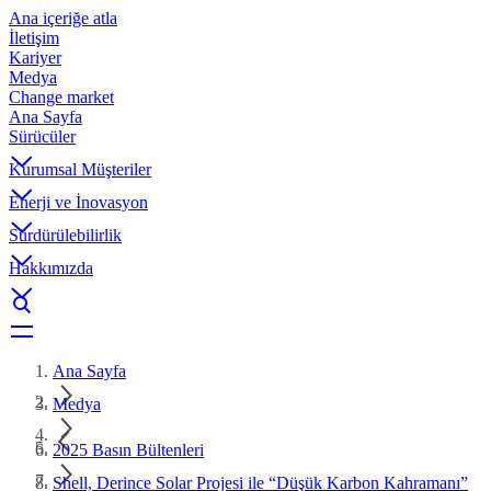
Ana içeriğe atla
İletişim
Kariyer
Medya
Change market
Ana Sayfa
Sürücüler
Kurumsal Müşteriler
Enerji ve İnovasyon
Sürdürülebilirlik
Hakkımızda
Ana Sayfa
Medya
2025 Basın Bültenleri
Shell, Derince Solar Projesi ile “Düşük Karbon Kahramanı”