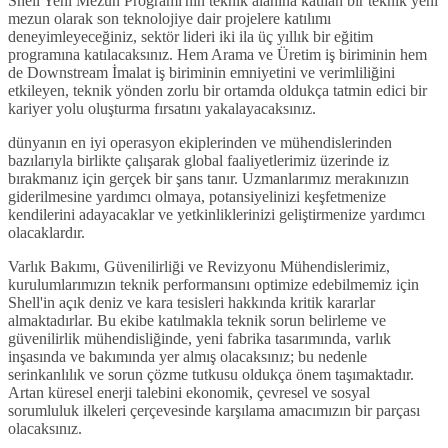
Shell Yeni Mezun Programı'nın teknik alanına katılan bir teknik yeni
mezun olarak son teknolojiye dair projelere katılımı
deneyimleyeceğiniz, sektör lideri iki ila üç yıllık bir eğitim
programına katılacaksınız. Hem Arama ve Üretim iş biriminin hem
de Downstream İmalat iş biriminin emniyetini ve verimliliğini
etkileyen, teknik yönden zorlu bir ortamda oldukça tatmin edici bir
kariyer yolu oluşturma fırsatını yakalayacaksınız.
dünyanın en iyi operasyon ekiplerinden ve mühendislerinden
bazılarıyla birlikte çalışarak global faaliyetlerimiz üzerinde iz
bırakmanız için gerçek bir şans tanır. Uzmanlarımız merakınızın
giderilmesine yardımcı olmaya, potansiyelinizi keşfetmenize
kendilerini adayacaklar ve yetkinliklerinizi geliştirmenize yardımcı
olacaklardır.
Varlık Bakımı, Güvenilirliği ve Revizyonu Mühendislerimiz,
kurulumlarımızın teknik performansını optimize edebilmemiz için
Shell'in açık deniz ve kara tesisleri hakkında kritik kararlar
almaktadırlar. Bu ekibe katılmakla teknik sorun belirleme ve
güvenilirlik mühendisliğinde, yeni fabrika tasarımında, varlık
inşasında ve bakımında yer almış olacaksınız; bu nedenle
serinkanlılık ve sorun çözme tutkusu oldukça önem taşımaktadır.
Artan küresel enerji talebini ekonomik, çevresel ve sosyal
sorumluluk ilkeleri çerçevesinde karşılama amacımızın bir parçası
olacaksınız.