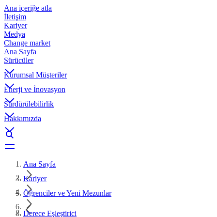
Ana içeriğe atla
İletişim
Kariyer
Medya
Change market
Ana Sayfa
Sürücüler
Kurumsal Müşteriler
Enerji ve İnovasyon
Sürdürülebilirlik
Hakkımızda
Ana Sayfa
Kariyer
Öğrenciler ve Yeni Mezunlar
Derece Eşleştirici