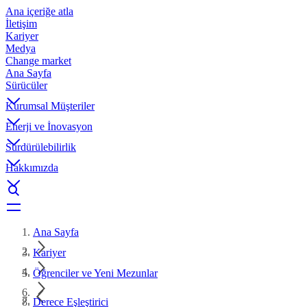
Ana içeriğe atla
İletişim
Kariyer
Medya
Change market
Ana Sayfa
Sürücüler
Kurumsal Müşteriler
Enerji ve İnovasyon
Sürdürülebilirlik
Hakkımızda
Ana Sayfa
Kariyer
Öğrenciler ve Yeni Mezunlar
Derece Eşleştirici