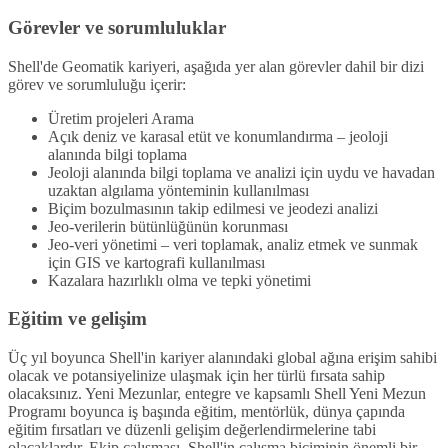
Görevler ve sorumluluklar
Shell'de Geomatik kariyeri, aşağıda yer alan görevler dahil bir dizi
görev ve sorumluluğu içerir:
Üretim projeleri Arama
Açık deniz ve karasal etüt ve konumlandırma – jeoloji
alanında bilgi toplama
Jeoloji alanında bilgi toplama ve analizi için uydu ve havadan
uzaktan algılama yönteminin kullanılması
Biçim bozulmasının takip edilmesi ve jeodezi analizi
Jeo-verilerin bütünlüğünün korunması
Jeo-veri yönetimi – veri toplamak, analiz etmek ve sunmak
için GIS ve kartografi kullanılması
Kazalara hazırlıklı olma ve tepki yönetimi
Eğitim ve gelişim
Üç yıl boyunca Shell'in kariyer alanındaki global ağına erişim sahibi
olacak ve potansiyelinize ulaşmak için her türlü fırsata sahip
olacaksınız. Yeni Mezunlar, entegre ve kapsamlı Shell Yeni Mezun
Programı boyunca iş başında eğitim, mentörlük, dünya çapında
eğitim fırsatları ve düzenli gelişim değerlendirmelerine tabi
olacaklardır. Ekip çalışması, Shell'in çalışma biçiminin önemli bir