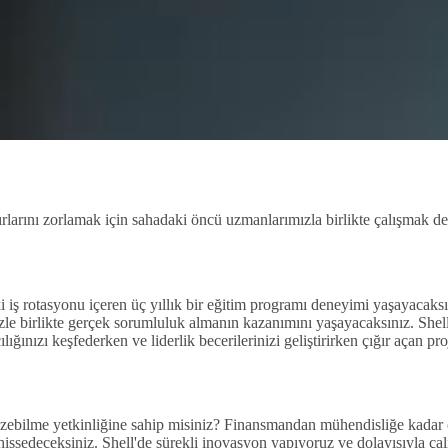
ırlarını zorlamak için sahadaki öncü uzmanlarımızla birlikte çalışmak de
 iş rotasyonu içeren üç yıllık bir eğitim programı deneyimi yaşayacaks
le birlikte gerçek sorumluluk almanın kazanımını yaşayacaksınız. Shell'
ılığınızı keşfederken ve liderlik becerilerinizi geliştirirken çığır açan p
çözebilme yetkinliğine sahip misiniz? Finansmandan mühendisliğe kadar ç
e hissedeceksiniz. Shell'de sürekli inovasyon yapıyoruz ve dolayısıyla ça