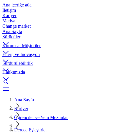
Ana içeriğe atla
İletişim
Kariyer
Medya
Change market
Ana Sayfa
Sürücüler
Kurumsal Müşteriler
Enerji ve İnovasyon
Sürdürülebilirlik
Hakkımızda
Ana Sayfa
Kariyer
Öğrenciler ve Yeni Mezunlar
Derece Eşleştirici