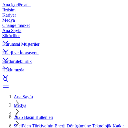
Ana içeriğe atla
İletişim
Kariyer
Medya
Change market
Ana Sayfa
Sürücüler
Kurumsal Müşteriler
Enerji ve İnovasyon
Sürdürülebilirlik
Hakkımızda
Ana Sayfa
Medya
2025 Basın Bültenleri
Shell’den Türkiye’nin Enerji Dönüşümüne Teknolojik Katkı: