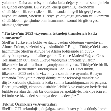
yakıtımız ‘Daha az emisyonla daha fazla değer yaratma’ stratejimizin
en güncel örneğidir. Bu vizyon, enerji güvenliği, ekonomik
sürdürülebilirlik ve erişilebilirlik arasında dengeli bir geçişi esas
alıyor. Bu adımı, Shell’in Türkiye’ye duyduğu güvenin ve ülkemizin
sürdürülebilir gelişimine olan inancımızın somut bir göstergesi
olarak görüyoruz.”
“Türkiye’nin 2053 vizyonuna teknoloji transferiyle katkı
sunuyoruz”
Shell’in Türkiye ile köklü ve güçlü bağları olduğunu vurgulayan
Ahmet Erdem, sözlerini şöyle sürdürdü: " Bugün Türkiye’deki satış
hacmimizle Shell’in Avrupa ve Afrika bölgesinde en büyük
akaryakıt operasyonu haline geldik. Derince Madeni Yağ ve Gres
Tesisimizden 80’i aşkın ülkeye yaptığımız ihracatla yıllardır
ülkemizde bu alanda ihracat şampiyonu oluyoruz. Türkiye’de bir ilk
olarak müşterilerimize sunduğumuz Shell GTL Fuel ürünü,
ülkemizin 2053 net sıfır vizyonuyla son derece uyumlu. Bu aynı
zamanda Türkiye’nin enerji dönüşümüne teknoloji transferi ve
düşük karbonlu çözümlerle katkı sunma kararlılığımızın bir parçası.
Enerji güvenliği, ekonomik sürdürülebilirlik ve emisyon hedeflerini
birlikte ele alan dengeli bir dönüşüm perspektifiyle, Türkiye için en
iyi ürün ve hizmetleri sunmaya devam edeceğiz.”
Teknik Özellikleri ve Avantajları
Shell'in GTL teknolojisi, doğalgazı sentetik sıvı yakıta dönüştürerek