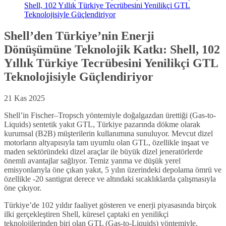
Shell, 102 Yıllık Türkiye Tecrübesini Yenilikçi GTL
Teknolojisiyle Güçlendiriyor
Shell’den Türkiye’nin Enerji
Dönüşümüne Teknolojik Katkı: Shell, 102
Yıllık Türkiye Tecrübesini Yenilikçi GTL
Teknolojisiyle Güçlendiriyor
21 Kas 2025
Shell’in Fischer–Tropsch yöntemiyle doğalgazdan ürettiği (Gas-to-
Liquids) sentetik yakıt GTL, Türkiye pazarında dökme olarak
kurumsal (B2B) müşterilerin kullanımına sunuluyor. Mevcut dizel
motorların altyapısıyla tam uyumlu olan GTL, özellikle inşaat ve
maden sektöründeki dizel araçlar ile büyük dizel jeneratörlerde
önemli avantajlar sağlıyor. Temiz yanma ve düşük yerel
emisyonlarıyla öne çıkan yakıt, 5 yılın üzerindeki depolama ömrü ve
özellikle -20 santigrat derece ve altındaki sıcaklıklarda çalışmasıyla
öne çıkıyor.
Türkiye’de 102 yıldır faaliyet gösteren ve enerji piyasasında birçok
ilki gerçekleştiren Shell, küresel çaptaki en yenilikçi
teknolojilerinden biri olan GTL (Gas-to-Liquids) yöntemiyle,