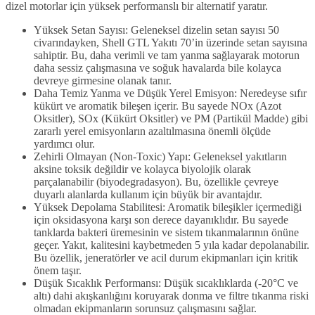
dizel motorlar için yüksek performanslı bir alternatif yaratır.
Yüksek Setan Sayısı: Geleneksel dizelin setan sayısı 50
civarındayken, Shell GTL Yakıtı 70’in üzerinde setan sayısına
sahiptir. Bu, daha verimli ve tam yanma sağlayarak motorun
daha sessiz çalışmasına ve soğuk havalarda bile kolayca
devreye girmesine olanak tanır.
Daha Temiz Yanma ve Düşük Yerel Emisyon: Neredeyse sıfır
kükürt ve aromatik bileşen içerir. Bu sayede NOx (Azot
Oksitler), SOx (Kükürt Oksitler) ve PM (Partikül Madde) gibi
zararlı yerel emisyonların azaltılmasına önemli ölçüde
yardımcı olur.
Zehirli Olmayan (Non-Toxic) Yapı: Geleneksel yakıtların
aksine toksik değildir ve kolayca biyolojik olarak
parçalanabilir (biyodegradasyon). Bu, özellikle çevreye
duyarlı alanlarda kullanım için büyük bir avantajdır.
Yüksek Depolama Stabilitesi: Aromatik bileşikler içermediği
için oksidasyona karşı son derece dayanıklıdır. Bu sayede
tanklarda bakteri üremesinin ve sistem tıkanmalarının önüne
geçer. Yakıt, kalitesini kaybetmeden 5 yıla kadar depolanabilir.
Bu özellik, jeneratörler ve acil durum ekipmanları için kritik
önem taşır.
Düşük Sıcaklık Performansı: Düşük sıcaklıklarda (-20°C ve
altı) dahi akışkanlığını koruyarak donma ve filtre tıkanma riski
olmadan ekipmanların sorunsuz çalışmasını sağlar.