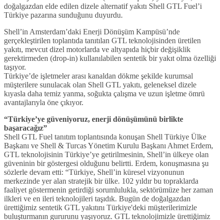
doğalgazdan elde edilen dizele alternatif yakıtı Shell GTL Fuel’i
Türkiye pazarına sunduğunu duyurdu.
Shell’in Amsterdam’daki Enerji Dönüşüm Kampüsü’nde
gerçekleştirilen toplantıda tanıtılan GTL teknolojisinden üretilen
yakıtı, mevcut dizel motorlarda ve altyapıda hiçbir değişiklik
gerektirmeden (drop-in) kullanılabilen sentetik bir yakıt olma özelliği
taşıyor.
Türkiye’de işletmeler arası kanaldan dökme şekilde kurumsal
müşterilere sunulacak olan Shell GTL yakıtı, geleneksel dizele
kıyasla daha temiz yanma, soğukta çalışma ve uzun işletme ömrü
avantajlarıyla öne çıkıyor.
“Türkiye’ye güveniyoruz, enerji dönüşümünü birlikte
başaracağız”
Shell GTL Fuel tanıtım toplantısında konuşan Shell Türkiye Ülke
Başkanı ve Shell & Turcas Yönetim Kurulu Başkanı Ahmet Erdem,
GTL teknolojisinin Türkiye’ye getirilmesinin, Shell’in ülkeye olan
güveninin bir göstergesi olduğunu belirtti. Erdem, konuşmasına şu
sözlerle devam etti: “Türkiye, Shell’in küresel vizyonunun
merkezinde yer alan stratejik bir ülke. 102 yıldır bu topraklarda
faaliyet göstermenin getirdiği sorumlulukla, sektörümüze her zaman
ilkleri ve en ileri teknolojileri taşıdık. Bugün de doğalgazdan
ürettiğimiz sentetik GTL yakıtını Türkiye'deki müşterilerimizle
buluşturmanın gururunu yaşıyoruz. GTL teknolojimizle ürettiğimiz