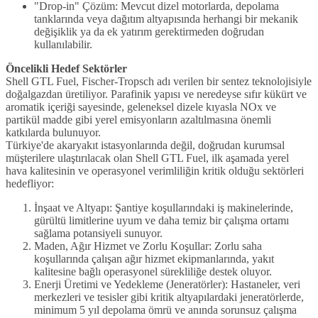
"Drop-in" Çözüm: Mevcut dizel motorlarda, depolama
tanklarında veya dağıtım altyapısında herhangi bir mekanik
değişiklik ya da ek yatırım gerektirmeden doğrudan
kullanılabilir.
Öncelikli Hedef Sektörler
Shell GTL Fuel, Fischer-Tropsch adı verilen bir sentez teknolojisiyle
doğalgazdan üretiliyor. Parafinik yapısı ve neredeyse sıfır kükürt ve
aromatik içeriği sayesinde, geleneksel dizele kıyasla NOx ve
partikül madde gibi yerel emisyonların azaltılmasına önemli
katkılarda bulunuyor.
Türkiye'de akaryakıt istasyonlarında değil, doğrudan kurumsal
müşterilere ulaştırılacak olan Shell GTL Fuel, ilk aşamada yerel
hava kalitesinin ve operasyonel verimliliğin kritik olduğu sektörleri
hedefliyor:
İnşaat ve Altyapı: Şantiye koşullarındaki iş makinelerinde,
gürültü limitlerine uyum ve daha temiz bir çalışma ortamı
sağlama potansiyeli sunuyor.
Maden, Ağır Hizmet ve Zorlu Koşullar: Zorlu saha
koşullarında çalışan ağır hizmet ekipmanlarında, yakıt
kalitesine bağlı operasyonel sürekliliğe destek oluyor.
Enerji Üretimi ve Yedekleme (Jeneratörler): Hastaneler, veri
merkezleri ve tesisler gibi kritik altyapılardaki jeneratörlerde,
minimum 5 yıl depolama ömrü ve anında sorunsuz çalışma