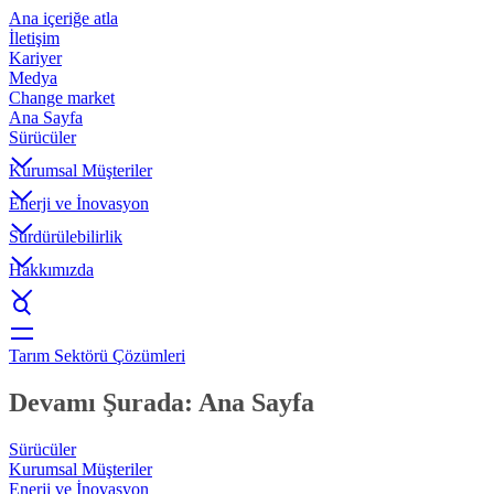
Ana içeriğe atla
İletişim
Kariyer
Medya
Change market
Ana Sayfa
Sürücüler
Kurumsal Müşteriler
Enerji ve İnovasyon
Sürdürülebilirlik
Hakkımızda
Tarım Sektörü Çözümleri
Devamı Şurada: Ana Sayfa
Sürücüler
Kurumsal Müşteriler
Enerji ve İnovasyon