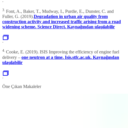
.
3.
Font, A., Baker, T., Mudway, I., Purdie, E., Dunster, C. and
Fuller, G. (2019).
Degradation in urban air quality from
construction activity and increased traffic arising from a road
widening scheme. Science Direct. Kaynağından ulaşılabilir
.
4.
Cooke, E. (2019). ISIS Improving the efficiency of engine fuel
delivery –
one neutron at a time. Isis.stfc.ac.uk. Kaynağından
ulaşılabilir
.
Öne Çıkan Makaleler