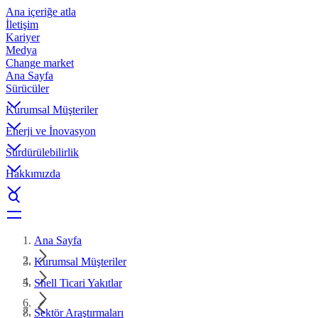
Ana içeriğe atla
İletişim
Kariyer
Medya
Change market
Ana Sayfa
Sürücüler
Kurumsal Müşteriler
Enerji ve İnovasyon
Sürdürülebilirlik
Hakkımızda
Ana Sayfa
Kurumsal Müşteriler
Shell Ticari Yakıtlar
Sektör Araştırmaları