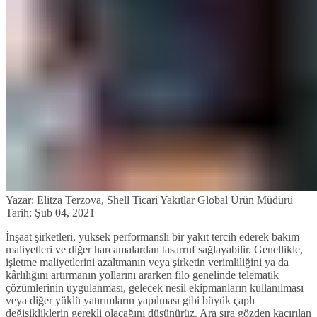
Yazar: Elitza Terzova, Shell Ticari Yakıtlar Global Ürün Müdürü
Tarih: Şub 04, 2021
İnşaat şirketleri, yüksek performanslı bir yakıt tercih ederek bakım
maliyetleri ve diğer harcamalardan tasarruf sağlayabilir. Genellikle,
işletme maliyetlerini azaltmanın veya şirketin verimliliğini ya da
kârlılığını artırmanın yollarını ararken filo genelinde telematik
çözümlerinin uygulanması, gelecek nesil ekipmanların kullanılması
veya diğer yüklü yatırımların yapılması gibi büyük çaplı
değişikliklerin gerekli olacağını düşünürüz. Ara sıra gözden kaçırılan