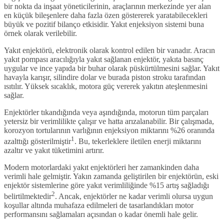
bir nokta da inşaat yöneticilerinin, araçlarının merkezinde yer alan
en küçük bileşenlere daha fazla özen göstererek yaratabilecekleri
büyük ve pozitif bilanço etkisidir. Yakıt enjeksiyon sistemi buna
örnek olarak verilebilir.
Yakıt enjektörü, elektronik olarak kontrol edilen bir vanadır. Aracın
yakıt pompası aracılığıyla yakıt sağlanan enjektör, yakıta basınç
uygular ve ince yapıda bir buhar olarak püskürtülmesini sağlar. Yakıt
havayla karışır, silindire dolar ve burada piston stroku tarafından
ısıtılır. Yüksek sıcaklık, motora güç vererek yakıtın ateşlenmesini
sağlar.
Enjektörler tıkandığında veya aşındığında, motorun tüm parçaları
yetersiz bir verimlilikte çalışır ve hatta arızalanabilir. Bir çalışmada,
korozyon tortularının varlığının enjeksiyon miktarını %26 oranında
1
azalttığı gösterilmiştir
. Bu, tekerleklere iletilen enerji miktarını
azaltır ve yakıt tüketimini artırır.
Modern motorlardaki yakıt enjektörleri her zamankinden daha
verimli hale gelmiştir. Yakın zamanda geliştirilen bir enjektörün, eski
enjektör sistemlerine göre yakıt verimliliğinde %15 artış sağladığı
2
belirtilmektedir
. Ancak, enjektörler ne kadar verimli olursa uygun
koşullar altında muhafaza edilmeleri de tasarlandıkları motor
performansını sağlamaları açısından o kadar önemli hale gelir.