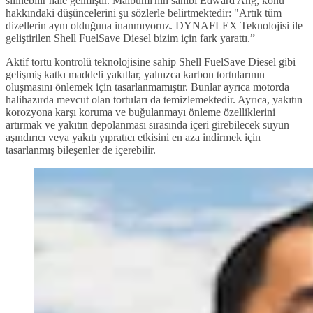
silinebilir hale gelmiştir. Malbumi'nin sahibi Edward Ang, konu
hakkındaki düşüncelerini şu sözlerle belirtmektedir: "Artık tüm
dizellerin aynı olduğuna inanmıyoruz. DYNAFLEX Teknolojisi ile
geliştirilen Shell FuelSave Diesel bizim için fark yarattı.”
Aktif tortu kontrolü teknolojisine sahip Shell FuelSave Diesel gibi
gelişmiş katkı maddeli yakıtlar, yalnızca karbon tortularının
oluşmasını önlemek için tasarlanmamıştır. Bunlar ayrıca motorda
halihazırda mevcut olan tortuları da temizlemektedir. Ayrıca, yakıtın
korozyona karşı koruma ve buğulanmayı önleme özelliklerini
artırmak ve yakıtın depolanması sırasında içeri girebilecek suyun
aşındırıcı veya yakıtı yıpratıcı etkisini en aza indirmek için
tasarlanmış bileşenler de içerebilir.