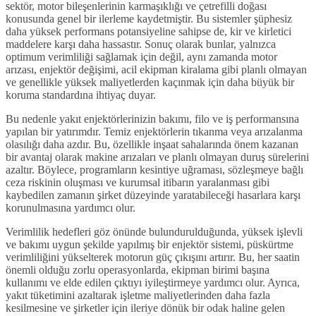
sektör, motor bileşenlerinin karmaşıklığı ve çetrefilli doğası
konusunda genel bir ilerleme kaydetmiştir. Bu sistemler şüphesiz
daha yüksek performans potansiyeline sahipse de, kir ve kirletici
maddelere karşı daha hassastır. Sonuç olarak bunlar, yalnızca
optimum verimliliği sağlamak için değil, aynı zamanda motor
arızası, enjektör değişimi, acil ekipman kiralama gibi planlı olmayan
ve genellikle yüksek maliyetlerden kaçınmak için daha büyük bir
koruma standardına ihtiyaç duyar.
Bu nedenle yakıt enjektörlerinizin bakımı, filo ve iş performansına
yapılan bir yatırımdır. Temiz enjektörlerin tıkanma veya arızalanma
olasılığı daha azdır. Bu, özellikle inşaat sahalarında önem kazanan
bir avantaj olarak makine arızaları ve planlı olmayan duruş sürelerini
azaltır. Böylece, programların kesintiye uğraması, sözleşmeye bağlı
ceza riskinin oluşması ve kurumsal itibarın yaralanması gibi
kaybedilen zamanın şirket düzeyinde yaratabileceği hasarlara karşı
korunulmasına yardımcı olur.
Verimlilik hedefleri göz önünde bulundurulduğunda, yüksek işlevli
ve bakımı uygun şekilde yapılmış bir enjektör sistemi, püskürtme
verimliliğini yükselterek motorun güç çıkışını artırır. Bu, her saatin
önemli olduğu zorlu operasyonlarda, ekipman birimi başına
kullanımı ve elde edilen çıktıyı iyileştirmeye yardımcı olur. Ayrıca,
yakıt tüketimini azaltarak işletme maliyetlerinden daha fazla
kesilmesine ve şirketler için ileriye dönük bir odak haline gelen