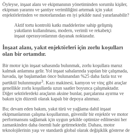
Öyleyse, inşaat alanı ve ekipmanının yönetiminden sorumlu kişiler,
ekipman yararını ve şantiye verimliliğini artırmak için yakıt
enjektörlerinden ve motorlarından en iyi şekilde nasıl yararlanabilir?
Aktif tortu kontrolü katkı maddelerine sahip gelişmiş
yakıtların kullanılması, modern, verimli ve rekabetçi
inşaat operasyonlarının dayanak noktasıdır.
İnşaat alanı, yakıt enjektörleri için zorlu koşulları
olan bir ortamdır.
Bir motor için inşaat sahasında bulunmak, zorlu koşullara maruz
kalmak anlamına gelir. Yol inşaat sahalarında yapılan bir çalışmada,
havada, işe başlamadan önce bulunandan %25 daha fazla toz ve
3
partikül bulunmuştur
. Kazı makinesi, kamyon ve vinç gibi araçlar
genellikle zorlu koşullarda uzun saatler boyunca çalışmaktadır.
Diğer sektörlerdeki araçların aksine bunlar, parçalarına ayırma ve
bakım için düzenli olarak kapalı bir depoya alınmaz.
Bu; devam eden bakım, yakıt türü ve yağlama dahil inşaat
ekipmanlarının çalışma koşullarının, güvenilir bir enjektör ve motor
performansını sağlamak için uygun şekilde optimize edilmesini her
zamankinden daha önemli hale getirmektedir. Dahası, motor
teknolojilerinin yaşı ve standardı global olarak değişiklik gösterse de