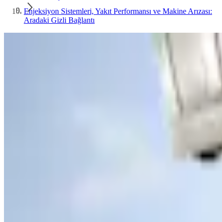
Enjeksiyon Sistemleri, Yakıt Performansı ve Makine Arızası:
Aradaki Gizli Bağlantı