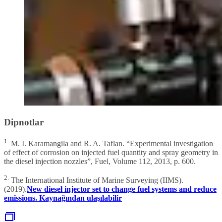
Dipnotlar
1.
M. I. Karamangila and R. A. Taflan. “Experimental investigation
of effect of corrosion on injected fuel quantity and spray geometry in
the diesel injection nozzles”, Fuel, Volume 112, 2013, p. 600.
2.
The International Institute of Marine Surveying (IIMS).
(2019).
New diesel injector set to change fuel systems and reduce
emissions. Kaynağından ulaşılabilir