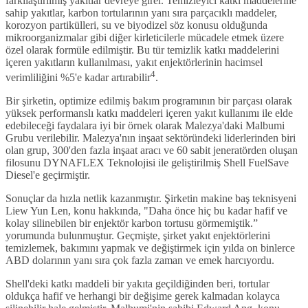
farkılaştırılmış yakıtlar devreye girer. Temizleyici katkı maddelerine
sahip yakıtlar, karbon tortularının yanı sıra parçacıklı maddeler,
korozyon partikülleri, su ve biyodizel söz konusu olduğunda
mikroorganizmalar gibi diğer kirleticilerle mücadele etmek üzere
özel olarak formüle edilmiştir. Bu tür temizlik katkı maddelerini
içeren yakıtların kullanılması, yakıt enjektörlerinin hacimsel
4
verimliliğini %5'e kadar artırabilir
.
Bir şirketin, optimize edilmiş bakım programının bir parçası olarak
yüksek performanslı katkı maddeleri içeren yakıt kullanımı ile elde
edebileceği faydalara iyi bir örnek olarak Malezya'daki Malbumi
Grubu verilebilir. Malezya'nın inşaat sektöründeki liderlerinden biri
olan grup, 300'den fazla inşaat aracı ve 60 sabit jeneratörden oluşan
filosunu DYNAFLEX Teknolojisi ile geliştirilmiş Shell FuelSave
Diesel'e geçirmiştir.
Sonuçlar da hızla netlik kazanmıştır. Şirketin makine baş teknisyeni
Liew Yun Len, konu hakkında, "Daha önce hiç bu kadar hafif ve
kolay silinebilen bir enjektör karbon tortusu görmemiştik.”
yorumunda bulunmuştur. Geçmişte, şirket yakıt enjektörlerini
temizlemek, bakımını yapmak ve değiştirmek için yılda on binlerce
ABD dolarının yanı sıra çok fazla zaman ve emek harcıyordu.
Shell'deki katkı maddeli bir yakıta geçildiğinden beri, tortular
oldukça hafif ve herhangi bir değişime gerek kalmadan kolayca